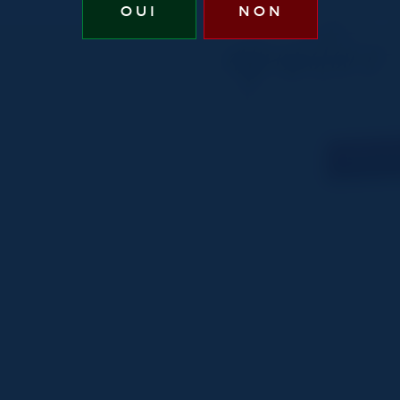
aperitivo
OUI
NON
DÉCO