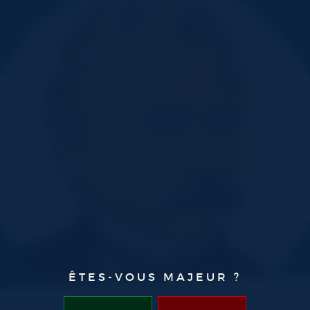
ÊTES-VOUS MAJEUR ?